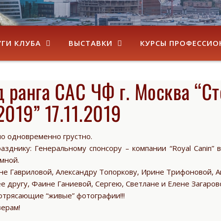
УГИ КЛУБА
ВЫСТАВКИ
КУРСЫ ПРОФЕССИО
 ранга САС ЧФ г. Москва “Ст
2019” 17.11.2019
но одновременно грустно.
днику: Генеральному спонсору – компании “Royal Canin” 
Ямной.
, Яне Гавриловой, Александру Топоркову, Ирине Трифоновой, 
е другу, Фаине Ганиевой, Сергею, Светлане и Елене Загаров
отрясающие “живые” фотографии!!!
зерам!