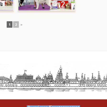
1
2
►