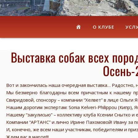
ГЛАВНАЯ
О КЛУБЕ
УСЛ
Выставка собак всех пород
Осень-
Вот и закончилась наша очередная выставка… Радостно, 
Мы безмерно благодарны всем причастным к нашему праз
Свиридовой, спонсору – компании “Хелвет” в лице Ольги 
Нашим дорогим экспертам: Sonia Kelveri-Philippou (Кипр)
Нашему “закулисью” – коллективу клуба Ксении Снытко и е
Компании “АРТАНС” и лично Ирине Пахомовой! Ивану за п
И, конечно, же всем наши участникам, победителям и при
Ждем вас в марте!!!